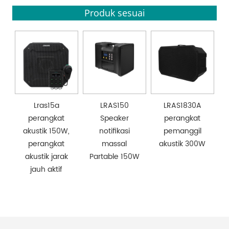
Produk sesuai
Lras15a
LRAS150
LRAS1830A
perangkat
Speaker
perangkat
akustik 150W,
notifikasi
pemanggil
perangkat
massal
akustik 300W
akustik jarak
Partable 150W
jauh aktif