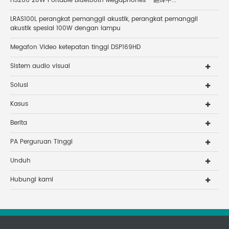
HS266 20W Portable Bluetooth Megaphones - 翻译中...
LRAS100L perangkat pemanggil akustik, perangkat pemanggil
akustik spesial 100W dengan lampu
Megafon Video ketepatan tinggi DSP169HD
Sistem audio visual
Solusi
Kasus
Berita
PA Perguruan Tinggi
Unduh
Hubungi kami