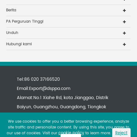
Berita
PA Perguruan Tinggi
Unduh
Hubungi kami
Tel:86 020 37166520
Email:
Export@dsppa.com
Alamat:No.1 Xiahe Rd, kota Jianggao, Distrik
Baiyun, Guangzhou, Guangdong, Tiongkok
We use cookies to offer you a better browsing experience, analyze
site traffic and personalize content. By using this site, you agree to
cookie policy
Reject
our use of cookies. Visit our
to learn more.