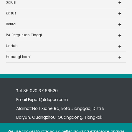
Solusi
Kasus
Berita
PA Perguruan Tinggi
Unduh
Hubungi kami
Tel:86 020 37166520
Email:
Export@dsppa.com
Alamat:No.1 Xiahe Rd, kota Jianggao, Distrik
Baiyun, Guangzhou, Guangdong, Tiongkok
We use cookies to offer you a better browsing experience, analyze