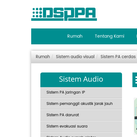
Rumah
Tentang Kami
Rumah
Sistem audio visual
Sistem PA cerdas
Sistem Audio
Sistem PA jaringan IP
Sistem pemanggil akustik jarak jauh
Sistem PA darurat
Sistem evakuasi suara