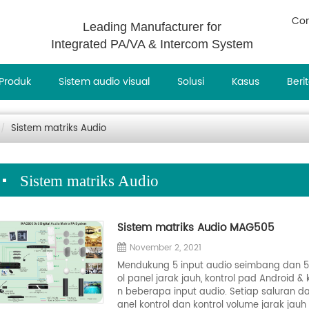
Con
Leading Manufacturer for
Integrated PA/VA & Intercom System
Produk
Sistem audio visual
Solusi
Kasus
Beri
Sistem matriks Audio
Sistem matriks Audio
Sistem matriks Audio MAG505
November 2, 2021
Mendukung 5 input audio seimbang dan 5 o
ol panel jarak jauh, kontrol pad Android &
n beberapa input audio. Setiap saluran
anel kontrol dan kontrol volume jarak jau