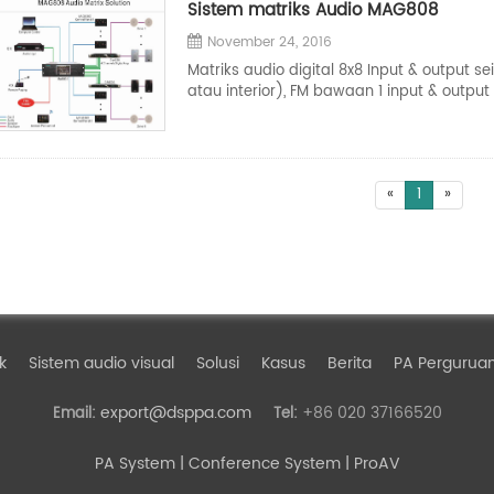
Sistem matriks Audio MAG808
November 24, 2016
Matriks audio digital 8x8 Input & output
atau interior), FM bawaan 1 input & output
«
1
»
k
Sistem audio visual
Solusi
Kasus
Berita
PA Perguruan
export@dsppa.com
+86 020 37166520
Email:
Tel:
PA System
| Conference System | ProAV