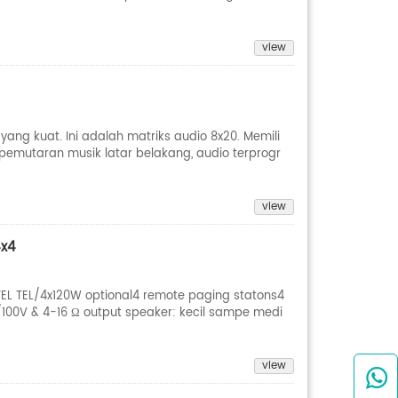
view
ang kuat. Ini adalah matriks audio 8x20. Memili
 pemutaran musik latar belakang, audio terprogr
view
4x4
 1 TEL TEL/4x120W optional4 remote paging statons4
00V & 4-16 Ω output speaker: kecil sampe medi
view
