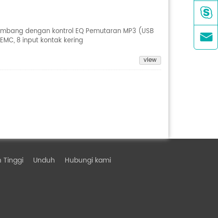

 seimbang dengan kontrol EQ Pemutaran MP3 (USB

 EMC, 8 input kontak kering
view
 Tinggi
Unduh
Hubungi kami