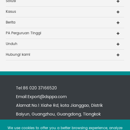
Solusi
Kasus
Berita
PA Perguruan Tinggi
Unduh
Hubungi kami
Tel:86 020 37166520
Email:
Export@dsppa.com
Alamat:No.1 Xiahe Rd, kota Jianggao, Distrik
Baiyun, Guangzhou, Guangdong, Tiongkok
We use cookies to offer you a better browsing experience, analyze