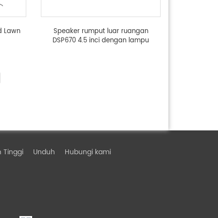
d Lawn
Speaker rumput luar ruangan
DSP670 4.5 inci dengan lampu
 Tinggi
Unduh
Hubungi kami