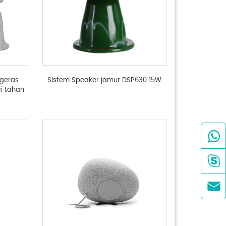
ngeras
Sistem Speaker jamur DSP630 15W
i tahan


