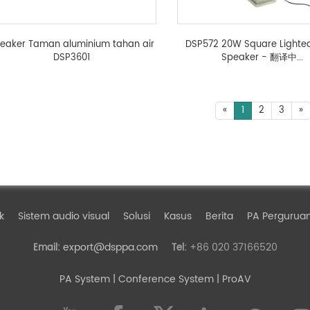
eaker Taman aluminium tahan air
DSP572 20W Square Lighte
DSP3601
Speaker - 翻译中...
«
1
2
3
»
k
Sistem audio visual
Solusi
Kasus
Berita
PA Perguruan
export@dsppa.com
+86 020 37166520
Email:
Tel:
PA System
| Conference System | ProAV