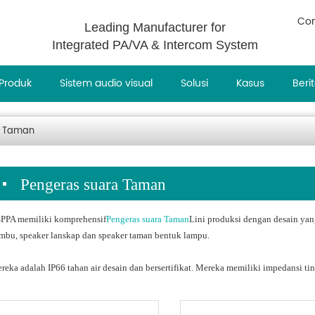
Con
Leading Manufacturer for
Integrated PA/VA & Intercom System
Produk
Sistem audio visual
Solusi
Kasus
Beri
a Taman
Pengeras suara Taman
PPA memiliki komprehensif
Pengeras suara Taman
Lini produksi dengan desain yang
mbu, speaker lanskap dan speaker taman bentuk lampu.
reka adalah IP66 tahan air desain dan bersertifikat. Mereka memiliki impedansi ti