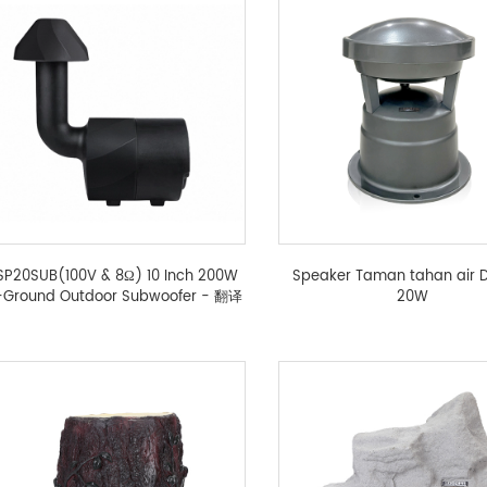
SP20SUB(100V & 8Ω) 10 Inch 200W
Speaker Taman tahan air 
-Ground Outdoor Subwoofer - 翻译
20W
中...