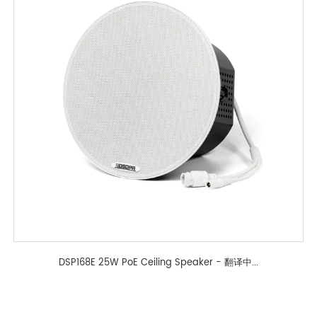
DSP168E 25W PoE Ceiling Speaker - 翻译中...