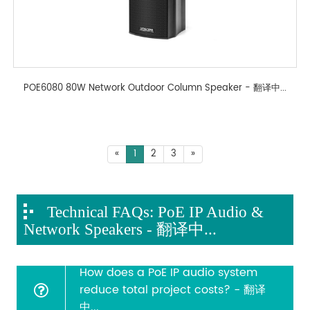
POE6080 80W Network Outdoor Column Speaker - 翻译中...
«
1
2
3
»
Technical FAQs: PoE IP Audio &
Network Speakers - 翻译中...
How does a PoE IP audio system
reduce total project costs? - 翻译
中...