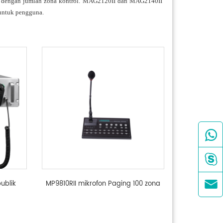
ai dengan jumlah zona kontrol. MAG2120II dan MAG2140II
 untuk pengguna.



ublik
MP9810RII mikrofon Paging 100 zona