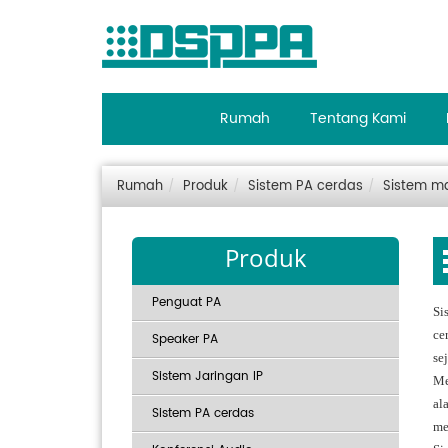
Rumah
Tentang Kami
Rumah
Produk
Sistem PA cerdas
Sistem ma
Produk
Penguat PA
Si
ce
Speaker PA
se
Sistem Jaringan IP
Me
al
Sistem PA cerdas
me