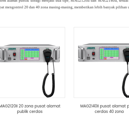
stem alamat publik dibagi menjadi dua tipe, MAG2120II dan MAG2140II, sesu
pat mengontrol 20 dan 40 zona masing-masing, memberikan lebih banyak pilihan
MAG2120II 20 zona pusat alamat
MAG2140II pusat alamat p
publik cerdas
cerdas 40 zona