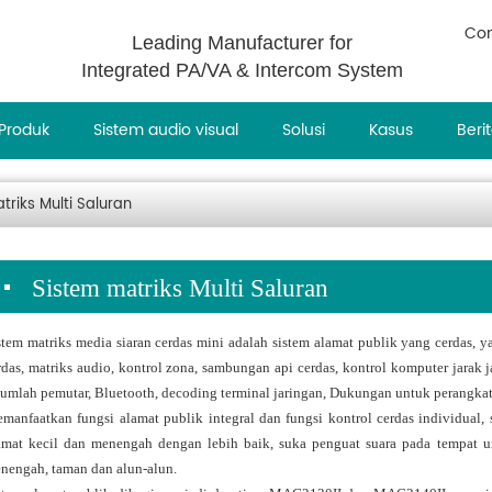
Con
Leading Manufacturer for
Integrated PA/VA & Intercom System
Produk
Sistem audio visual
Solusi
Kasus
Beri
triks Multi Saluran
Sistem matriks Multi Saluran
stem matriks media siaran cerdas mini adalah sistem alamat publik yang cerdas, y
rdas, matriks audio, kontrol zona, sambungan api cerdas, kontrol komputer jarak j
jumlah pemutar, Bluetooth, decoding terminal jaringan, Dukungan untuk perangkat
manfaatkan fungsi alamat publik integral dan fungsi kontrol cerdas individual
amat kecil dan menengah dengan lebih baik, suka penguat suara pada tempat u
nengah, taman dan alun-alun.