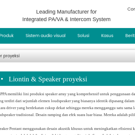
Con
Leading Manufacturer for
Integrated PA/VA & Intercom System
Produk
Sistem audio visual
Solusi
Kasus
Beri
r proyeksi
Liontin & Speaker proyeksi
PPA memiliki lini produksi speaker array yang komprehensif untuk penggunaan dal
ng terdiri dari sejumlah elemen loudspeaker yang biasanya identik dipasang dalam
tara driver yang berdekatan cukup dekat sehingga mereka mengganggu satu sama l
udspeaker tradisional. Desain ramping dan efek suara luar biasa. Mereka adalah pi
eaker Pentant menggunakan desain akustik khusus untuk meningkatkan efisiensi ke