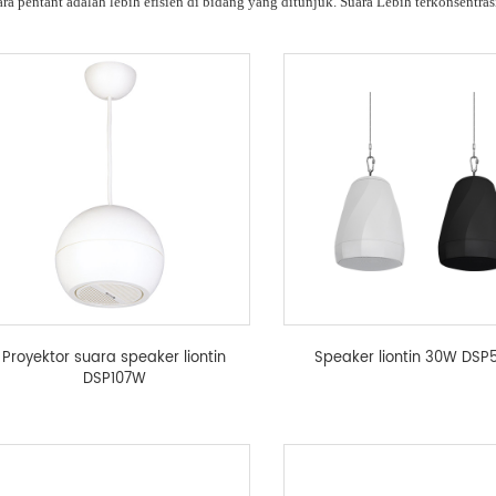
ara pentant adalah lebih efisien di bidang yang ditunjuk. Suara Lebih terkonsentr
Proyektor suara speaker liontin
Speaker liontin 30W DSP
DSP107W