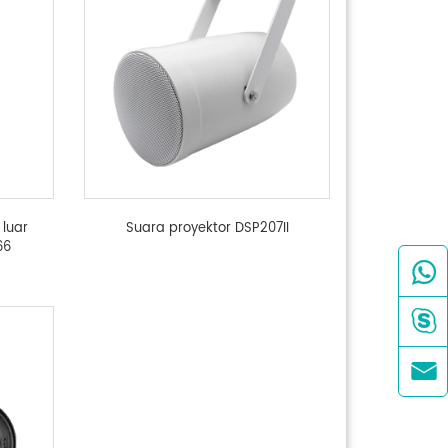
 luar
Suara proyektor DSP207II
66


