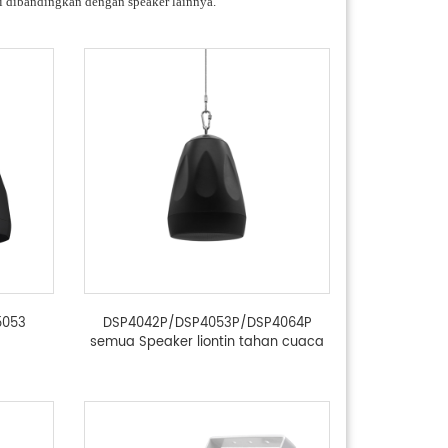
asi dibandingkan dengan speaker lainnya.
5053
DSP4042P/DSP4053P/DSP4064P
semua Speaker liontin tahan cuaca