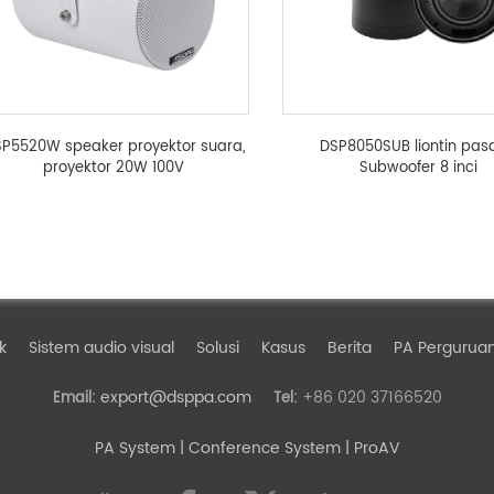
P5520W speaker proyektor suara,
DSP8050SUB liontin pas
proyektor 20W 100V
Subwoofer 8 inci
k
Sistem audio visual
Solusi
Kasus
Berita
PA Perguruan
export@dsppa.com
+86 020 37166520
Email:
Tel:
PA System
| Conference System | ProAV