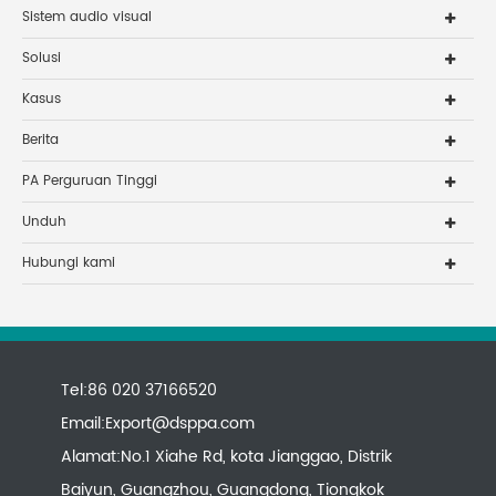
Sistem audio visual
Solusi
Kasus
Berita
PA Perguruan Tinggi
Unduh
Hubungi kami
Tel:86 020 37166520
Email:
Export@dsppa.com
Alamat:No.1 Xiahe Rd, kota Jianggao, Distrik
Baiyun, Guangzhou, Guangdong, Tiongkok