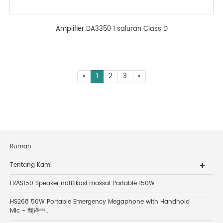
Amplifier DA3350 1 saluran Class D
«
1
2
3
»
Rumah
Tentang Kami
LRAS150 Speaker notifikasi massal Partable 150W
HS268 50W Portable Emergency Megaphone with Handhold
Mic - 翻译中...