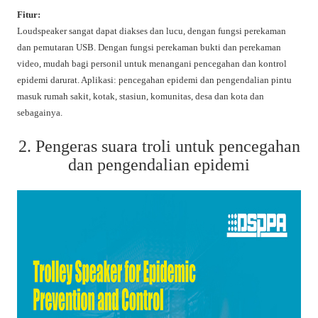
Fitur:
Loudspeaker sangat dapat diakses dan lucu, dengan fungsi perekaman
dan pemutaran USB. Dengan fungsi perekaman bukti dan perekaman
video, mudah bagi personil untuk menangani pencegahan dan kontrol
epidemi darurat. Aplikasi: pencegahan epidemi dan pengendalian pintu
masuk rumah sakit, kotak, stasiun, komunitas, desa dan kota dan
sebagainya.
2. Pengeras suara troli untuk pencegahan
dan pengendalian epidemi