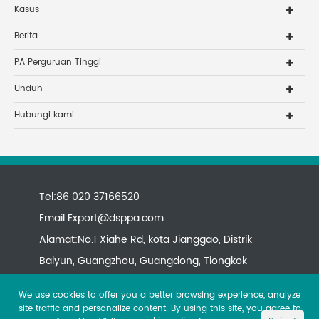
Kasus
Berita
PA Perguruan Tinggi
Unduh
Hubungi kami
Tel:86 020 37166520
Email:
Export@dsppa.com
Alamat:No.1 Xiahe Rd, kota Jianggao, Distrik
Baiyun, Guangzhou, Guangdong, Tiongkok
We use cookies to offer you a better browsing experience, analyze
site traffic and personalize content. By using this site, you agree to