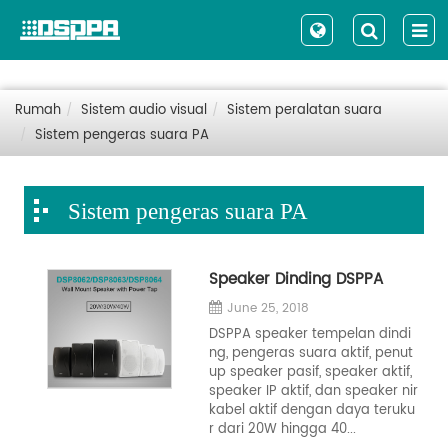
Rumah
Sistem audio visual
Sistem peralatan suara
Sistem pengeras suara PA
Sistem pengeras suara PA
Speaker Dinding DSPPA
June 25, 2018
DSPPA speaker tempelan dindi
ng, pengeras suara aktif, penut
up speaker pasif, speaker aktif,
speaker IP aktif, dan speaker nir
kabel aktif dengan daya teruku
r dari 20W hingga 40...