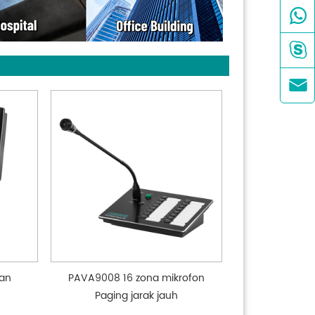



man
PAVA9008 16 zona mikrofon
Paging jarak jauh