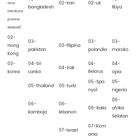
02-iran
02-uk
atau
bangladesh
libya
Distributor
provinsi
eksklusif)
02-
03-
03-
03-
Hong
03-filipina
pakistan
polandia
maroko
Kong
03-
04-Sri
04-
04-
04-irak
korea
Lanka
opia
Belarus
05-
Spa
05-
05-thailand
05-turki
nyol
nigeria
06-
06-
06-
06-italia
afrika
kamboja
lebanon
Selatan
07-
Rom
07-israel
ania