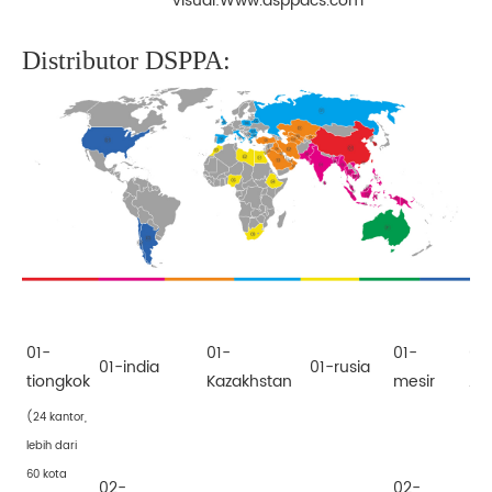
visual:
Www.dsppacs.com
Distributor DSPPA:
01-
01-
01-
01
01-india
01-rusia
tiongkok
Kazakhstan
mesir
Aus
(24 kantor,
lebih dari
60 kota
02-
02-