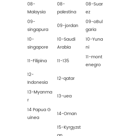
08-
08-
08-
Suar
Malaysia
palestina
ez
09-
09-o
Bul
09-jordan
singapura
garia
10-
10-Saudi
10-
Yuna
singapore
Arabia
ni
11-mont
11-Filipina
11-135
enegro
12-
12-qatar
Indonesia
13-Myanma
13-uea
r
14 Papua G
14-Oman
uinea
15-Kyrgyzst
an