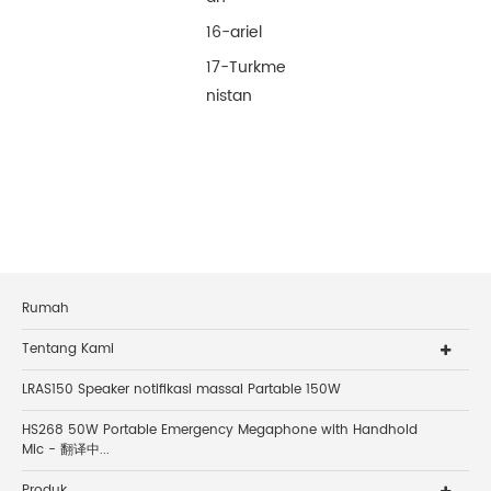
16-ariel
17-Turkme
nistan
Rumah
Tentang Kami
LRAS150 Speaker notifikasi massal Partable 150W
HS268 50W Portable Emergency Megaphone with Handhold
Mic - 翻译中...
Produk