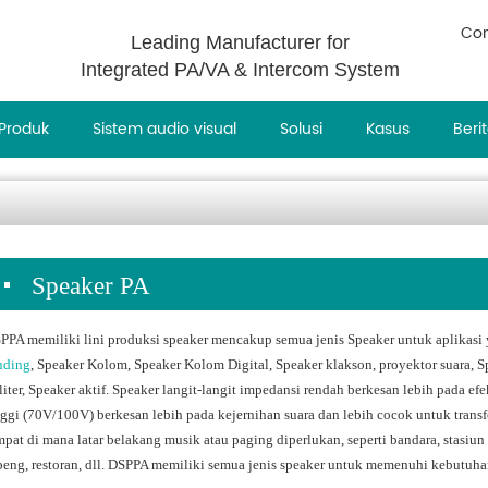
Con
Leading Manufacturer for
Integrated PA/VA & Intercom System
Produk
Sistem audio visual
Solusi
Kasus
Beri
Speaker PA
PPA memiliki lini produksi speaker mencakup semua jenis Speaker untuk aplikasi y
nding
, Speaker Kolom, Speaker Kolom Digital, Speaker klakson, proyektor suara, Sp
liter, Speaker aktif. Speaker langit-langit impedansi rendah berkesan lebih pada ef
nggi (70V/100V) berkesan lebih pada kejernihan suara dan lebih cocok untuk transf
mpat di mana latar belakang musik atau paging diperlukan, seperti bandara, stasiun k
peng, restoran, dll. DSPPA memiliki semua jenis speaker untuk memenuhi kebutuha