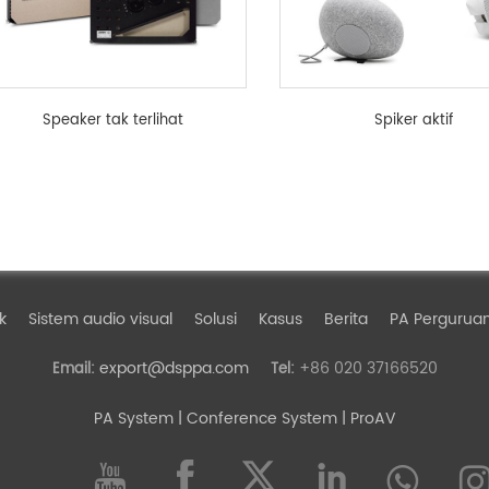
Speaker tak terlihat
Spiker aktif
k
Sistem audio visual
Solusi
Kasus
Berita
PA Perguruan
export@dsppa.com
+86 020 37166520
Email:
Tel:
PA System
| Conference System | ProAV