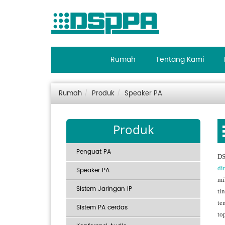
Rumah
Tentang Kami
Rumah
Produk
Speaker PA
Produk
Penguat PA
DS
di
Speaker PA
mi
Sistem Jaringan IP
ti
te
Sistem PA cerdas
to