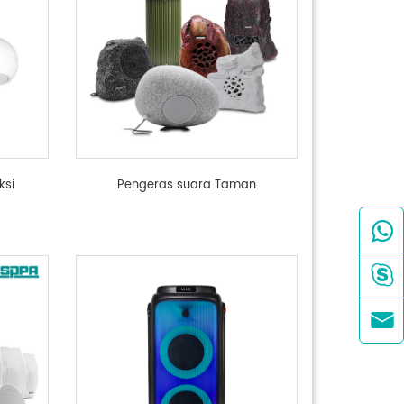
ksi
Pengeras suara Taman


