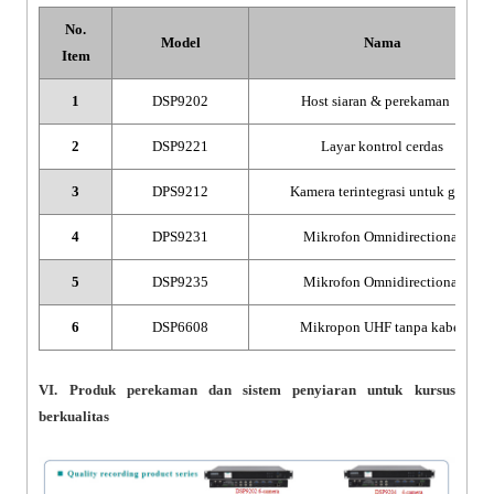
No.
Model
Nama
Item
1
DSP9202
Host siaran & perekaman
2
DSP9221
Layar kontrol cerdas
3
DPS9212
Kamera terintegrasi untuk guru
4
DPS9231
Mikrofon Omnidirectional
5
DSP9235
Mikrofon Omnidirectional
6
DSP6608
Mikropon UHF tanpa kabel
VI. Produk perekaman dan sistem penyiaran untuk kursus
berkualitas